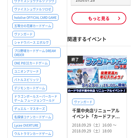
2026.07.28
ヴァイスシュヴァルツブラウ
ヴァイスシュヴァルツロゼ
hololive OFFICIAL CARD GAME
もっと見る
五等分の花嫁カードゲーム
ヴァンガード
関連するイベント
シャドウバース エボルヴ
プロ野球カードゲーム DREAM
ORDER
終了
ONE PIECEカードゲーム
ユニオンアリーナ
バトルスピリッツ
デジモンカードゲーム
ドラゴンボールスーパーカード
ゲーム フュージョンワールド
ヴァンガード
デュエル・マスターズ
千葉中央店リニューアル
イベント「カードファ...
名探偵コナンカードゲーム
2018.09.29（土）16:00 〜
Lycee OVERTURE
2018.09.29（土）18:00
ウルトラマンカードゲーム