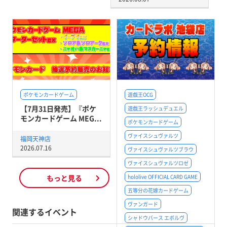
ポケモンカードゲーム
遊戯王OCG
【7月31日発売】『ポケ
遊戯王ラッシュデュエル
モンカードゲーム MEG...
ポケモンカードゲーム
ヴァイスシュヴァルツ
福岡天神店
2026.07.16
ヴァイスシュヴァルツブラウ
ヴァイスシュヴァルツロゼ
もっと見る
hololive OFFICIAL CARD GAME
五等分の花嫁カードゲーム
ヴァンガード
関連するイベント
シャドウバース エボルヴ