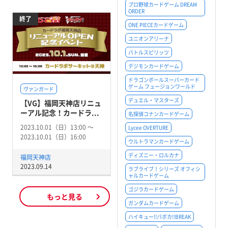
プロ野球カードゲーム DREAM
ORDER
終了
ONE PIECEカードゲーム
ユニオンアリーナ
バトルスピリッツ
デジモンカードゲーム
ドラゴンボールスーパーカード
ゲーム フュージョンワールド
ヴァンガード
デュエル・マスターズ
【VG】福岡天神店リニュ
ーアル記念！カードラ...
名探偵コナンカードゲーム
2023.10.01（日）13:00 〜
Lycee OVERTURE
2023.10.01（日）16:00
ウルトラマンカードゲーム
ディズニー・ロルカナ
福岡天神店
2023.09.14
ラブライブ！シリーズ オフィシ
ャルカードゲーム
ゴジラカードゲーム
もっと見る
ガンダムカードゲーム
ハイキュー!!バボカ!!BREAK