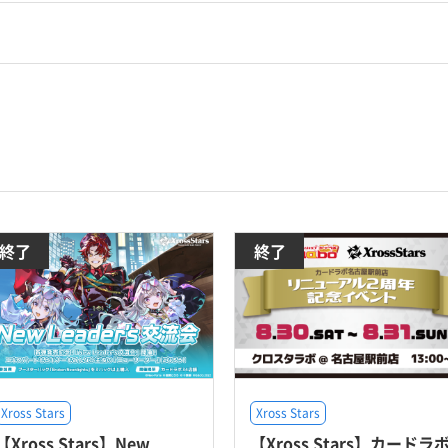
終了
終了
Xross Stars
Xross Stars
【Xross Stars】New
【Xross Stars】カードラ