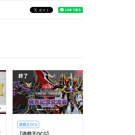
終了
遊戯王OCG
ボ
【遊戯王OCG】