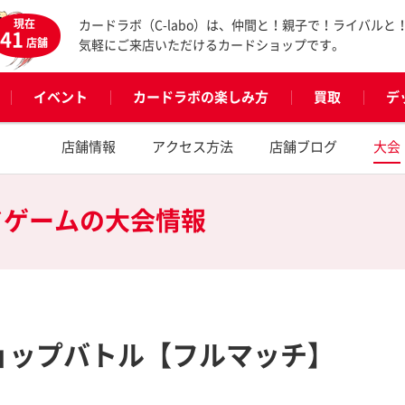
現在
カードラボ（C-labo）は、仲間と！親子で！ライバルと
41
店舗
気軽にご来店いただけるカードショップです。
イベント
カードラボの楽しみ方
買取
デ
店舗情報
アクセス方法
店舗ブログ
大会
ドゲームの
大会情報
s】ショップバトル【フルマッチ】