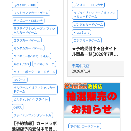
Lycee OVERTURE
ディズニー・ロルカナ
ウルトラマンカードゲーム
ラブライブ！シリーズ オフィシ
ャルカードゲーム
ディズニー・ロルカナ
ガンダムカードゲーム
ラブライブ！シリーズ オフィシ
ャルカードゲーム
Xross Stars
ゴジラカードゲーム
ゴジラカードゲーム
★予約受付中★各タイト
ガンダムカードゲーム
ル商品一覧(2026年7月...
ハイキュー!!バボカ!!BREAK
Xross Stars
ニベルアリーナ
千葉中央店
2026.07.14
ハリー・ポッター カードゲーム
Reバース
パルワールド オフィシャルカー
ドゲーム
ビルディバイド -ブライト-
OSICA
ファイナルファンタジーTCG
【予約情報】カードラボ
ポケモンカードゲーム
池袋店予約受付中商品...