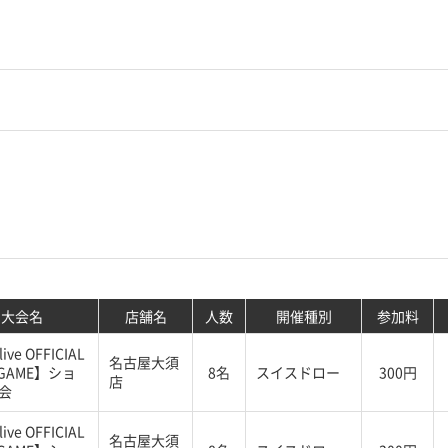
大会名
店舗名
人数
開催種別
参加料
ive OFFICIAL
名古屋大須
 GAME】ショ
8名
スイスドロー
300円
店
会
ive OFFICIAL
名古屋大須