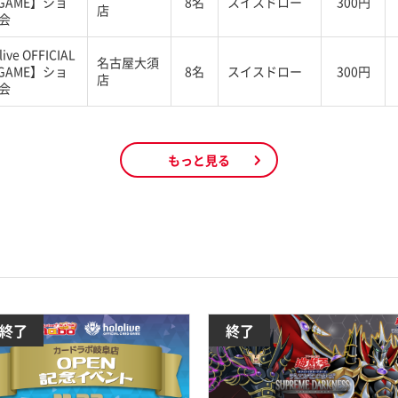
 GAME】ショ
8名
スイスドロー
300円
店
会
ive OFFICIAL
名古屋大須
 GAME】ショ
8名
スイスドロー
300円
店
会
もっと見る
終了
終了