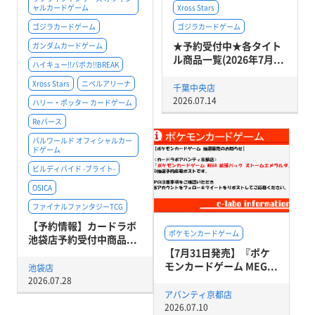
ャルカードゲーム
Xross Stars
ゴジラカードゲーム
ゴジラカードゲーム
★予約受付中★各タイト
ガンダムカードゲーム
ル商品一覧(2026年7月...
ハイキュー!!バボカ!!BREAK
Xross Stars
ニベルアリーナ
千葉中央店
2026.07.14
ハリー・ポッター カードゲーム
Reバース
パルワールド オフィシャルカー
ドゲーム
ビルディバイド -ブライト-
OSICA
ファイナルファンタジーTCG
【予約情報】カードラボ
ポケモンカードゲーム
池袋店予約受付中商品...
【7月31日発売】『ポケ
モンカードゲーム MEG...
池袋店
2026.07.28
アバンティ京都店
2026.07.10