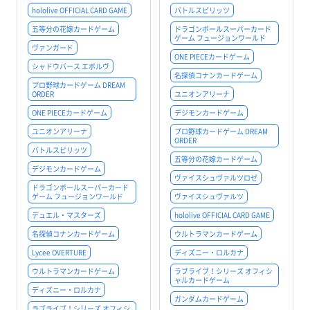
hololive OFFICIAL CARD GAME
バトルスピリッツ
五等分の花嫁カードゲーム
ドラゴンボールスーパーカード
ゲーム フュージョンワールド
ヴァンガード
ONE PIECEカードゲーム
シャドウバース エボルヴ
名探偵コナンカードゲーム
プロ野球カードゲーム DREAM
ORDER
ユニオンアリーナ
ONE PIECEカードゲーム
デジモンカードゲーム
ユニオンアリーナ
プロ野球カードゲーム DREAM
ORDER
バトルスピリッツ
五等分の花嫁カードゲーム
デジモンカードゲーム
ヴァイスシュヴァルツロゼ
ドラゴンボールスーパーカード
ゲーム フュージョンワールド
ヴァイスシュヴァルツ
デュエル・マスターズ
hololive OFFICIAL CARD GAME
名探偵コナンカードゲーム
ウルトラマンカードゲーム
Lycee OVERTURE
ディズニー・ロルカナ
ウルトラマンカードゲーム
ラブライブ！シリーズ オフィシ
ャルカードゲーム
ディズニー・ロルカナ
ガンダムカードゲーム
ラブライブ！シリーズ オフィシ