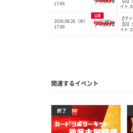
【D】
17:00
イト 
公認
【ヴァ
2026.08.26（水）
【D】
17:00
イト 
関連するイベント
終了