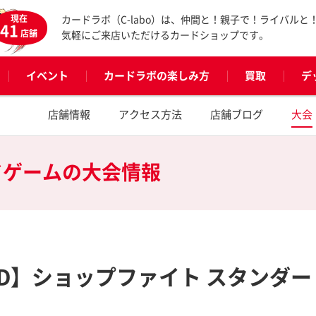
現在
カードラボ（C-labo）は、仲間と！親子で！ライバルと
41
店舗
気軽にご来店いただけるカードショップです。
イベント
カードラボの楽しみ方
買取
デ
店舗情報
アクセス方法
店舗ブログ
大会
ドゲームの
大会情報
D】ショップファイト スタンダー