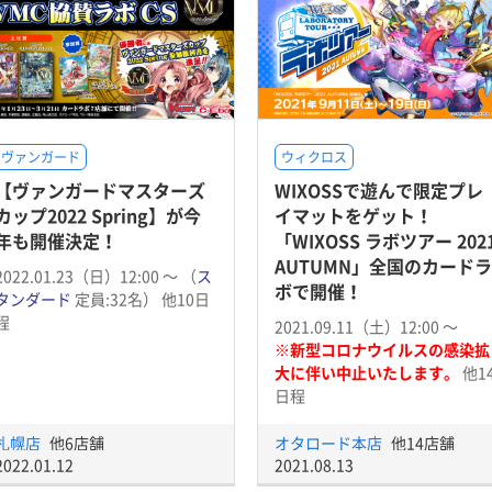
ヴァンガード
ウィクロス
【ヴァンガードマスターズ
WIXOSSで遊んで限定プレ
カップ2022 Spring】が今
イマットをゲット！
年も開催決定！
「WIXOSS ラボツアー 202
AUTUMN」全国のカードラ
2022.01.23（日）12:00 〜 （
ス
ボで開催！
タンダード
定員:32名） 他10日
程
2021.09.11（土）12:00 〜
※新型コロナウイルスの感染拡
大に伴い中止いたします。
他1
日程
札幌店
他6店舗
オタロード本店
他14店舗
2022.01.12
2021.08.13