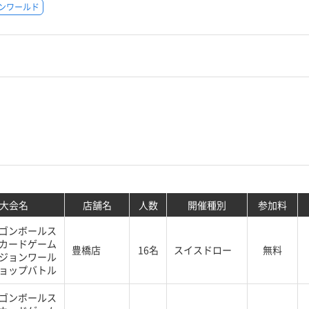
ンワールド
大会名
店舗名
人数
開催種別
参加料
ゴンボールス
カードゲーム
豊橋店
16名
スイスドロー
無料
ジョンワール
ョップバトル
ゴンボールス