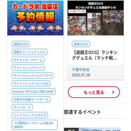
遊戯王OCG
遊戯王OCG
【遊戯王OCG】ランキン
遊戯王ラッシュデュエル
グデュエル（マッチ戦...
ポケモンカードゲーム
ヴァイスシュヴァルツ
千葉中央店
2026.07.28
ヴァイスシュヴァルツブラウ
ヴァイスシュヴァルツロゼ
hololive OFFICIAL CARD GAME
もっと見る
五等分の花嫁カードゲーム
ヴァンガード
関連するイベント
シャドウバース エボルヴ
プロ野球カードゲーム DREAM
ORDER