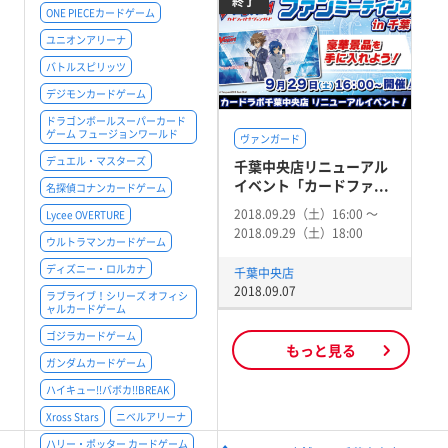
終了
ONE PIECEカードゲーム
ユニオンアリーナ
バトルスピリッツ
デジモンカードゲーム
ドラゴンボールスーパーカード
ゲーム フュージョンワールド
ヴァンガード
デュエル・マスターズ
千葉中央店リニューアル
イベント「カードファ...
名探偵コナンカードゲーム
2018.09.29（土）16:00 〜
Lycee OVERTURE
2018.09.29（土）18:00
ウルトラマンカードゲーム
ディズニー・ロルカナ
千葉中央店
2018.09.07
ラブライブ！シリーズ オフィシ
ャルカードゲーム
ゴジラカードゲーム
もっと見る
ガンダムカードゲーム
ハイキュー!!バボカ!!BREAK
Xross Stars
ニベルアリーナ
ハリー・ポッター カードゲーム