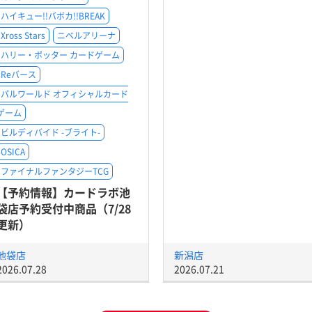
ハイキュー!!バボカ!!BREAK
Xross Stars
ニベルアリーナ
ハリー・ポッター カードゲーム
Reバース
パルワールド オフィシャルカード
ゲーム
ビルディバイド -ブライト-
OSICA
ファイナルファンタジーTCG
【予約情報】カードラボ池
袋店予約受付中商品（7/28
更新）
池袋店
新潟店
2026.07.28
2026.07.21