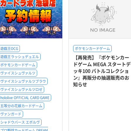
遊戯王OCG
ポケモンカードゲーム
【再発売】『ポケモンカー
遊戯王ラッシュデュエル
ドゲーム MEGA スタートデ
ポケモンカードゲーム
ッキ100 バトルコレクショ
ヴァイスシュヴァルツ
ン』再販分の抽選販売のお
ヴァイスシュヴァルツブラウ
知らせ
ヴァイスシュヴァルツロゼ
hololive OFFICIAL CARD GAME
五等分の花嫁カードゲーム
ヴァンガード
シャドウバース エボルヴ
プロ野球カードゲーム DREAM