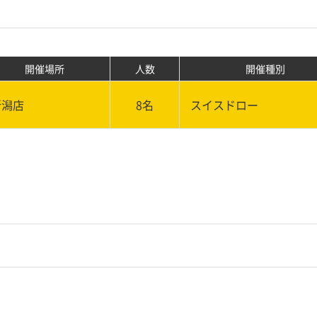
開催場所
人数
開催種別
新潟店
8名
スイスドロー