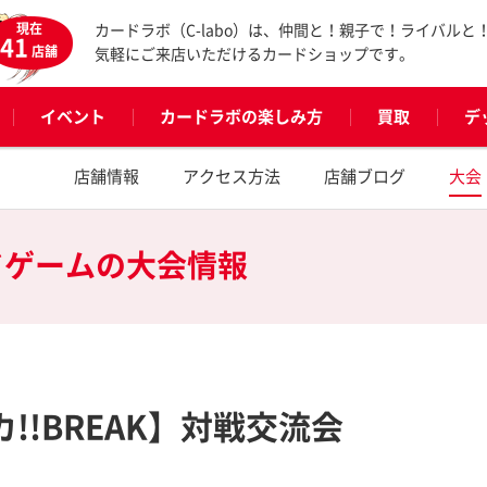
現在
カードラボ（C-labo）は、仲間と！親子で！ライバルと
41
店舗
気軽にご来店いただけるカードショップです。
イベント
カードラボの楽しみ方
買取
デ
店舗情報
アクセス方法
店舗ブログ
大会
ドゲームの
大会情報
!!BREAK】対戦交流会