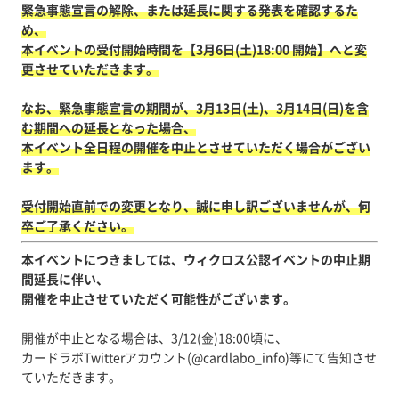
緊急事態宣言の解除、または延長に関する発表を確認するた
め、
本イベントの受付開始時間を【3月6日(土)18:00 開始】へと変
更させていただきます。
なお、緊急事態宣言の期間が、3月13日(土)、3月14日(日)を含
む期間への延長となった場合、
本イベント全日程の開催を中止とさせていただく場合がござい
ます。
受付開始直前での変更となり、誠に申し訳ございませんが、何
卒ご了承ください。
本イベントにつきましては、ウィクロス公認イベントの中止期
間延長に伴い、
開催を中止させていただく可能性がございます。
開催が中止となる場合は、3/12(金)18:00頃に、
カードラボTwitterアカウント(@cardlabo_info)等にて告知させ
ていただきます。