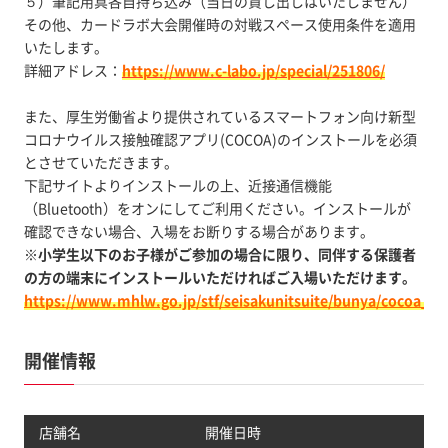
５）筆記用具各自持ち込み（当日の貸し出しはいたしません）
その他、カードラボ大会開催時の対戦スペース使用条件を適用
いたします。
詳細アドレス：
https://www.c-labo.jp/special/251806/
また、厚生労働省より提供されているスマートフォン向け新型
コロナウイルス接触確認アプリ(COCOA)のインストールを必須
とさせていただきます。
下記サイトよりインストールの上、近接通信機能
（Bluetooth）をオンにしてご利用ください。インストールが
確認できない場合、入場をお断りする場合があります。
※小学生以下のお子様がご参加の場合に限り、同伴する保護者
の方の端末にインストールいただければご入場いただけます。
https://www.mhlw.go.jp/stf/seisakunitsuite/bunya/cocoa_00
開催情報
店舗名
開催日時