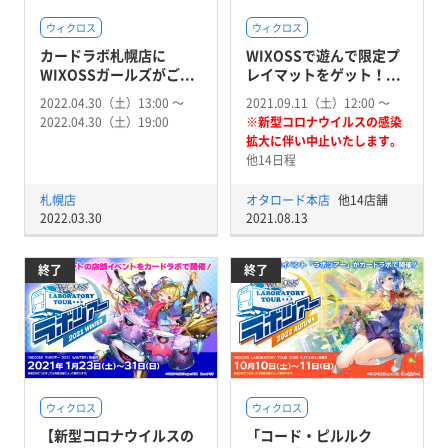
ウィクロス
ウィクロス
カードラボ札幌店に
WIXOSSで遊んで限定プ
WIXOSSガールズがご...
レイマットをゲット！...
2022.04.30（土）13:00 〜
2021.09.11（土）12:00 〜
2022.04.30（土）19:00
※新型コロナウイルスの感染
拡大に伴い中止いたします。
他14日程
札幌店
オタロード本店
他14店舗
2022.03.30
2021.08.13
終了
終了
ウィクロス
ウィクロス
【新型コロナウイルスの
「コード・ピルルク