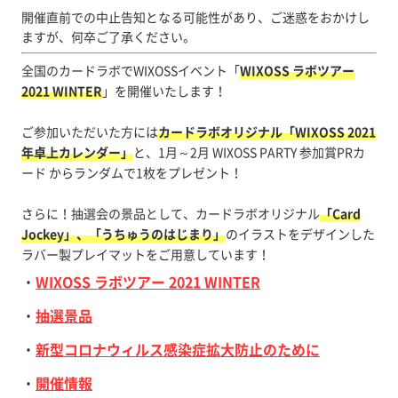
開催直前での中止告知となる可能性があり、ご迷惑をおかけし
ますが、何卒ご了承ください。
全国のカードラボでWIXOSSイベント「
WIXOSS ラボツアー
2021 WINTER
」を開催いたします！
ご参加いただいた方には
カードラボオリジナル「WIXOSS 2021
年卓上カレンダー」
と、1月～2月 WIXOSS PARTY 参加賞PRカ
ード からランダムで1枚をプレゼント！
さらに！抽選会の景品として、カードラボオリジナル
「Card
Jockey」、「うちゅうのはじまり」
のイラストをデザインした
ラバー製プレイマットをご用意しています！
・
WIXOSS ラボツアー 2021 WINTER
・
抽選景品
・
新型コロナウィルス感染症拡大防止のために
・
開催情報