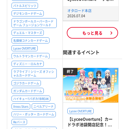
バトルスピリッツ
オタロード本店
デジモンカードゲーム
2026.07.04
ドラゴンボールスーパーカード
ゲーム フュージョンワールド
もっと見る
デュエル・マスターズ
名探偵コナンカードゲーム
Lycee OVERTURE
関連するイベント
ウルトラマンカードゲーム
ディズニー・ロルカナ
終了
ラブライブ！シリーズ オフィシ
ャルカードゲーム
ゴジラカードゲーム
ガンダムカードゲーム
ハイキュー!!バボカ!!BREAK
Xross Stars
ニベルアリーナ
Lycee OVERTURE
ハリー・ポッター カードゲーム
【LyceeOverture】カー
Reバース
ドラボ池袋開店記念！...