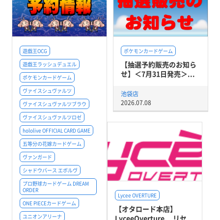
遊戯王OCG
ポケモンカードゲーム
【抽選予約販売のお知ら
遊戯王ラッシュデュエル
せ】＜7月31日発売＞...
ポケモンカードゲーム
ヴァイスシュヴァルツ
池袋店
2026.07.08
ヴァイスシュヴァルツブラウ
ヴァイスシュヴァルツロゼ
hololive OFFICIAL CARD GAME
五等分の花嫁カードゲーム
ヴァンガード
シャドウバース エボルヴ
プロ野球カードゲーム DREAM
ORDER
Lycee OVERTURE
ONE PIECEカードゲーム
【オタロード本店】
ユニオンアリーナ
LyceeOverture リセ...