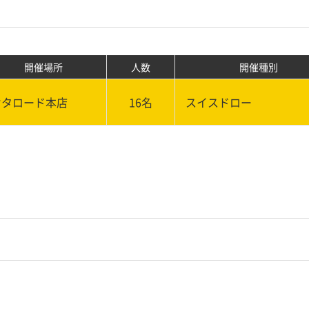
開催場所
人数
開催種別
オタロード本店
16名
スイスドロー