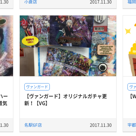
1.30
小倉店
2017.11.30
福岡
ヴァンガード
ヴ
ハー
【ヴァンガード】オリジナルガチャ更
【
置気
新！【VG】
1.30
名駅6F店
2017.11.30
宇都