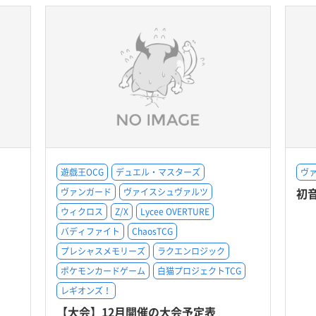
遊戯王OCG
デュエル・マスターズ
ヴ
初音ミ
ヴァンガード
ヴァイスシュヴァルツ
ウィクロス
Z/X
Lycee OVERTURE
バディファイト
ChaosTCG
プレシャスメモリーズ
ラクエンロジック
ポケモンカードゲーム
白猫プロジェクトTCG
レギオンズ！
【大会】12月開催の大会予定表