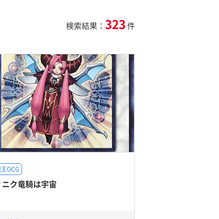
323
検索結果：
件
王OCG
ィニク竜騎は宇宙