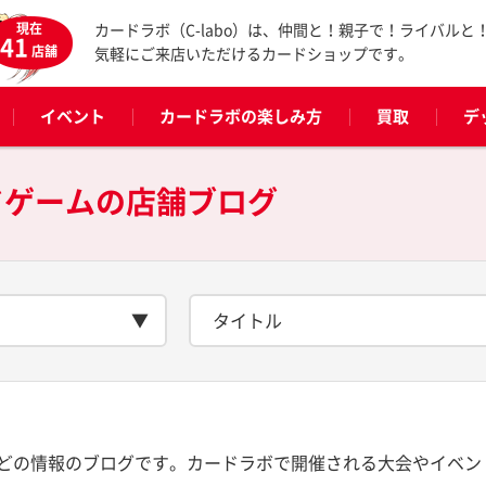
現在
カードラボ（C-labo）は、仲間と！親子で！ライバルと
41
店舗
気軽にご来店いただけるカードショップです。
イベント
カードラボの楽しみ方
買取
デ
ドゲームの
店舗ブログ
タイトル
どの情報のブログです。カードラボで開催される大会やイベン