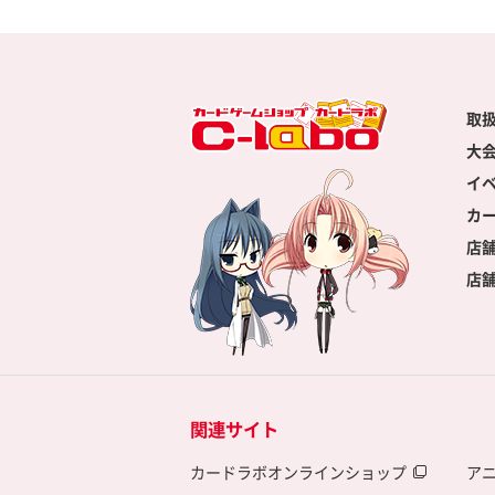
取
大
イ
カ
店
店
関連サイト
カードラボオンラインショップ
ア