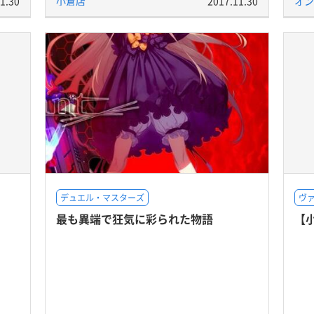
1.30
小倉店
2017.11.30
オン
デュエル・マスターズ
ヴ
最も異端で狂気に彩られた物語
【