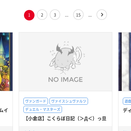
1
2
3
...
15
...
ヴァンガード
ヴァイスシュヴァルツ
遊戯
ムイ
デ
デュエル・マスターズ
【小倉店】こくらぼ日記（＞Д＜）っ旦