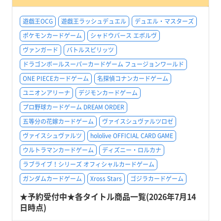
遊戯王OCG
遊戯王ラッシュデュエル
デュエル・マスターズ
ポケモンカードゲーム
シャドウバース エボルヴ
ヴァンガード
バトルスピリッツ
ドラゴンボールスーパーカードゲーム フュージョンワールド
ONE PIECEカードゲーム
名探偵コナンカードゲーム
ユニオンアリーナ
デジモンカードゲーム
プロ野球カードゲーム DREAM ORDER
五等分の花嫁カードゲーム
ヴァイスシュヴァルツロゼ
ヴァイスシュヴァルツ
hololive OFFICIAL CARD GAME
ウルトラマンカードゲーム
ディズニー・ロルカナ
ラブライブ！シリーズ オフィシャルカードゲーム
ガンダムカードゲーム
Xross Stars
ゴジラカードゲーム
★予約受付中★各タイトル商品一覧(2026年7月14
日時点)