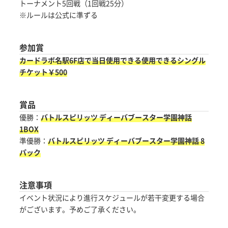
トーナメント5回戦（1回戦25分）
※ルールは公式に準ずる
参加賞
カードラボ名駅6F店で当日使用できる使用できるシングル
チケット￥500
賞品
優勝：
バトルスピリッツ ディーバブースター学園神話
1BOX
準優勝：
バトルスピリッツ ディーバブースター学園神話 8
パック
注意事項
イベント状況により進行スケジュールが若干変更する場合
がございます。予めご了承ください。