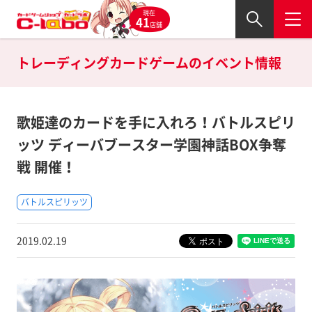
現在
41
店舗
トレーディングカードゲームの
イベント情報
歌姫達のカードを手に入れろ！バトルスピリ
ッツ ディーバブースター学園神話BOX争奪
戦 開催！
バトルスピリッツ
2019.02.19