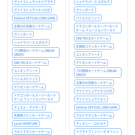
ヴァイスシュヴァルツブラウ
シャドウバース エボルヴ
ヴァイスシュヴァルツロゼ
ヴァンガード
hololive OFFICIAL CARD GAME
バトルスピリッツ
五等分の花嫁カードゲーム
ドラゴンボールスーパーカード
ゲーム フュージョンワールド
ヴァンガード
ONE PIECEカードゲーム
シャドウバース エボルヴ
名探偵コナンカードゲーム
プロ野球カードゲーム DREAM
ORDER
ユニオンアリーナ
ONE PIECEカードゲーム
デジモンカードゲーム
ユニオンアリーナ
プロ野球カードゲーム DREAM
ORDER
バトルスピリッツ
五等分の花嫁カードゲーム
デジモンカードゲーム
ヴァイスシュヴァルツロゼ
ドラゴンボールスーパーカード
ゲーム フュージョンワールド
ヴァイスシュヴァルツ
デュエル・マスターズ
hololive OFFICIAL CARD GAME
名探偵コナンカードゲーム
ウルトラマンカードゲーム
Lycee OVERTURE
ディズニー・ロルカナ
ウルトラマンカードゲーム
ラブライブ！シリーズ オフィシ