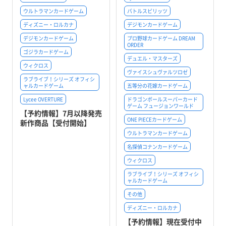
ウルトラマンカードゲーム
バトルスピリッツ
ディズニー・ロルカナ
デジモンカードゲーム
デジモンカードゲーム
プロ野球カードゲーム DREAM
ORDER
ゴジラカードゲーム
デュエル・マスターズ
ウィクロス
ヴァイスシュヴァルツロゼ
ラブライブ！シリーズ オフィシ
ャルカードゲーム
五等分の花嫁カードゲーム
Lycee OVERTURE
ドラゴンボールスーパーカード
ゲーム フュージョンワールド
【予約情報】7月以降発売
ONE PIECEカードゲーム
新作商品【受付開始】
ウルトラマンカードゲーム
名探偵コナンカードゲーム
ウィクロス
ラブライブ！シリーズ オフィシ
ャルカードゲーム
その他
ディズニー・ロルカナ
【予約情報】現在受付中