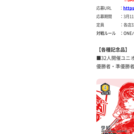
応募URL ：
http
応募期間 ：3月11日
定員 ：各店3
対戦ルール ：ONEバ
【各種記念品】
■32人開催ユニオ
優勝者・準優勝