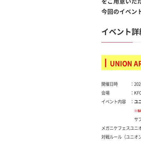
をご用意いた
今回のイベン
イベント詳
┃
UNION
開催日時 ：2024年3月
会場 ：KFC Hal
イベント内容 ：
ユ
※B
イベント内容：
サ
メガニケフェスユニオ
対戦ルール（ユニオ