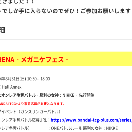
だきました！！
トでしか手に入らないのでぜひ！ご参加お願いします
細
 ARENA‐メガニケフェス‐
31日(日) 10:30～18:00
l Annex
ニオンレア争奪バトル‐勝利の女神：NIKKE‐ 先行開催
ANDAI TCG+より事前応募が必要となります。
ブイベント（ガンスリンガーバトル
）
ンレア争奪バトル応募URL：
https://www.bandai-tcg-plus.com/series
ンレア争奪バトル） ：ONEバトルルール 勝利の女神：NIKKE