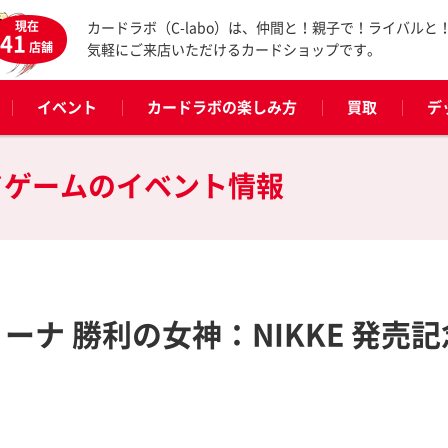
現在
カードラボ（C-labo）は、仲間と！親子で！ライバルと
41
店舗
気軽にご来店いただけるカードショップです。
イベント
カードラボの楽しみ方
買取
デ
ドゲームの
イベント情報
ーナ 勝利の女神：NIKKE 発売