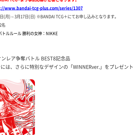
s://www.bandai-tcg-plus.com/series/1307
(月)～3月17日(日) ※BANDAI TCG＋にてお申し込みとなります。
2名
トルルール 勝利の女神：NIKKE
ンレア争奪バトル BEST8記念品
者には、さらに特別なデザインの
「WINNERver.」
をプレゼント