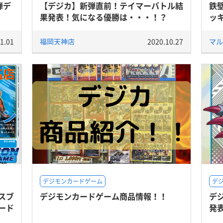
弾デ
【デジカ】新弾直前！テイマーバトル結
鉄
果発表！気になる優勝は・・・！？
ッ
1.01
福岡天神店
2020.10.27
マル
デジモンカードゲーム
デ
スブ
デジモンカードゲーム商品情報！！
デ
ード
発表