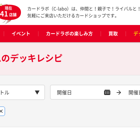
現在
カードラボ（C-labo）は、仲間と！親子で！ライバルと
41
店舗
気軽にご来店いただけるカードショップです。
イベント
カードラボの楽しみ方
買取
デ
ムの
デッキレシピ
トル