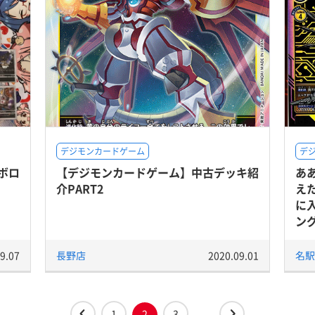
デジモンカードゲーム
デ
ボロ
【デジモンカードゲーム】中古デッキ紹
あ
介PART2
え
に
ン
9.07
長野店
2020.09.01
名駅
1
2
3
...