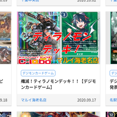
デジモンカードゲーム
デ
ピ
殲滅！ティラノモンデッキ！！【デジモ
デ
ンカードゲーム】
発表
9.18
マルイ海老名店
2020.09.17
名駅