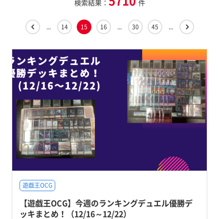
5710
検索結果：
件
...
14
15
16
...
30
45
...
遊戯王OCG
【遊戯王OCG】今週のランキングデュエル優勝デ
ッキまとめ！（12/16～12/22）