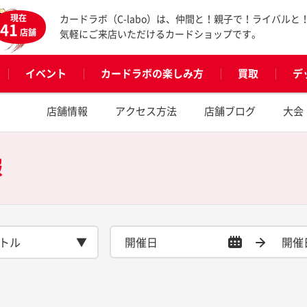
現在
カードラボ（C-labo）は、仲間と！親子で！ライバルと
41
店舗
気軽にご来店いただけるカードショップです。
イベント
カードラボの楽しみ方
買取
デ
店舗情報
アクセス方法
店舗ブログ
大会
報
トル