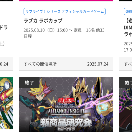
ラブライブ！シリーズ オフィシャルカードゲーム
遊戯
ラブカ ラボカップ
【遊
ードラ
DI
2025.08.10（日）15:00 〜 定員：16名 他33
ラ
日程
（土）
202
17:
0.24
すべての開催場所
2025.07.24
すべ
終了
終