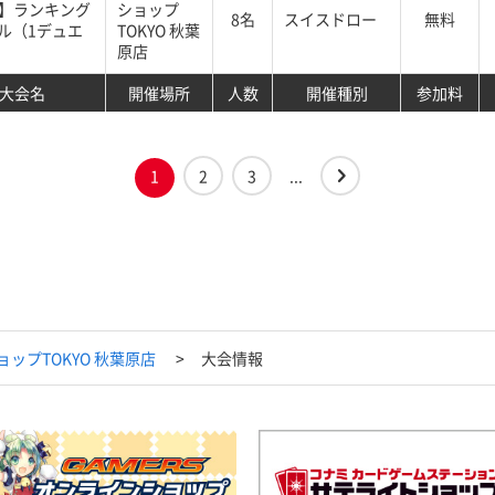
G】ランキング
ショップ
8名
スイスドロー
無料
ル（1デュエ
TOKYO 秋葉
原店
大会名
開催場所
人数
開催種別
参加料
1
2
3
...
ップTOKYO 秋葉原店
大会情報