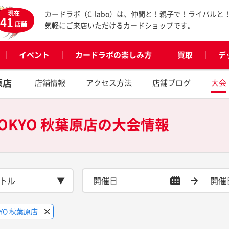
現在
カードラボ（C-labo）は、仲間と！親子で！ライバルと
41
店舗
気軽にご来店いただけるカードショップです。
イベント
カードラボの楽しみ方
買取
デ
原店
店舗情報
アクセス方法
店舗ブログ
大会
KYO 秋葉原店の
大会情報
トル
YO 秋葉原店