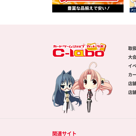
取
大
イ
カ
店
店
関連サイト