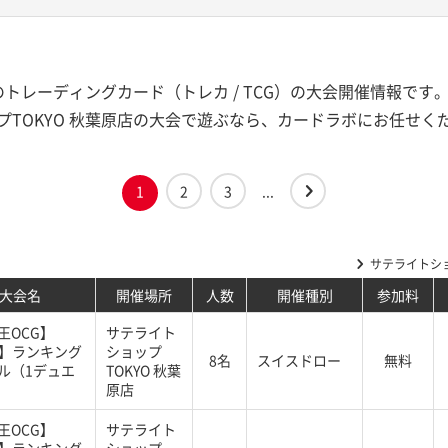
店のトレーディングカード（トレカ / TCG）の大会開催情報で
TOKYO 秋葉原店の大会で遊ぶなら、カードラボにお任せく
1
2
3
...
サテライトショ
大会名
開催場所
人数
開催種別
参加料
王OCG】
サテライト
G】ランキング
ショップ
8名
スイスドロー
無料
ル（1デュエ
TOKYO 秋葉
原店
王OCG】
サテライト