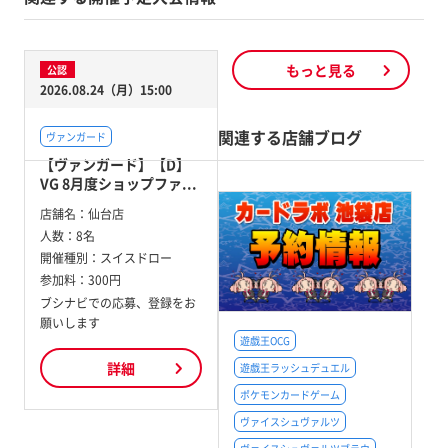
もっと見る
公認
2026.08.24（月）15:00
関連する店舗ブログ
ヴァンガード
【ヴァンガード】【D】
VG 8月度ショップファ...
店舗名：
仙台店
人数：
8名
開催種別：
スイスドロー
参加料：
300円
ブシナビでの応募、登録をお
願いします
遊戯王OCG
詳細
遊戯王ラッシュデュエル
ポケモンカードゲーム
ヴァイスシュヴァルツ