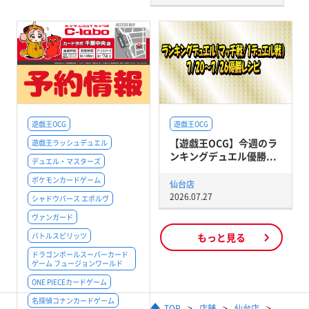
遊戯王OCG
遊戯王OCG
【遊戯王OCG】今週のラ
遊戯王ラッシュデュエル
ンキングデュエル優勝...
デュエル・マスターズ
ポケモンカードゲーム
仙台店
2026.07.27
シャドウバース エボルヴ
ヴァンガード
バトルスピリッツ
もっと見る
ドラゴンボールスーパーカード
ゲーム フュージョンワールド
ONE PIECEカードゲーム
名探偵コナンカードゲーム
TOP
店舗
仙台店