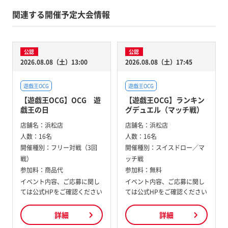
関連する開催予定大会情報
公認
公認
2026.08.08（土）13:00
2026.08.08（土）17:45
遊戯王OCG
遊戯王OCG
【遊戯王OCG】OCG 遊
【遊戯王OCG】ランキン
戯王の日
グデュエル（マッチ戦）
店舗名：
浜松店
店舗名：
浜松店
人数：
16名
人数：
16名
開催種別：
フリー対戦（3回
開催種別：
スイスドロー／マ
戦）
ッチ戦
参加料：
商品代
参加料：
無料
イベント内容、ご応募に関し
イベント内容、ご応募に関し
ては公式HPをご確認ください
ては公式HPをご確認ください
詳細
詳細