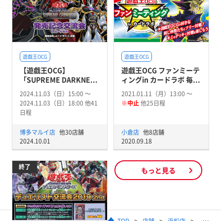
遊戯王OCG
遊戯王OCG
【遊戯王OCG】
遊戯王OCG ファンミーテ
「SUPREME DARKNE...
ィングin カードラボ 毎...
2024.11.03（日）15:00 〜
2021.01.11（月）13:00 〜
2024.11.03（日）18:00 他41
※中止
他25日程
日程
博多マルイ店
他30店舗
小倉店
他8店舗
2024.10.01
2020.09.18
終了
もっと見る