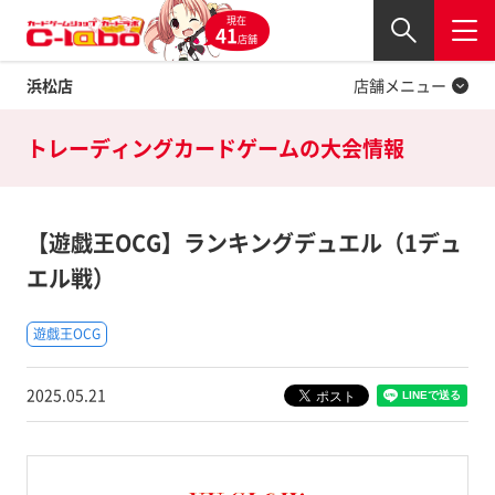
現在
Twitter
41
閉じる
店舗
浜松店
店舗メニュー
トレーディングカードゲームの
大会情報
【遊戯王OCG】ランキングデュエル（1デュ
エル戦）
遊戯王OCG
2025.05.21