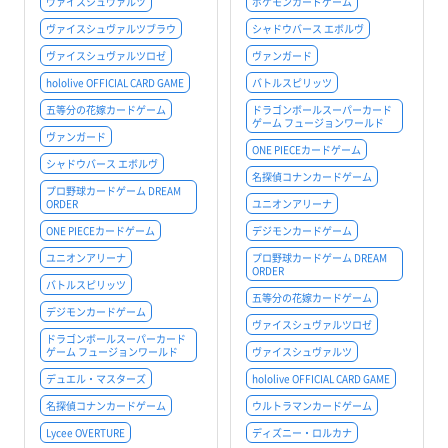
ヴァイスシュヴァルツ
ポケモンカードゲーム
ヴァイスシュヴァルツブラウ
シャドウバース エボルヴ
ヴァイスシュヴァルツロゼ
ヴァンガード
hololive OFFICIAL CARD GAME
バトルスピリッツ
五等分の花嫁カードゲーム
ドラゴンボールスーパーカード
ゲーム フュージョンワールド
ヴァンガード
ONE PIECEカードゲーム
シャドウバース エボルヴ
名探偵コナンカードゲーム
プロ野球カードゲーム DREAM
ORDER
ユニオンアリーナ
ONE PIECEカードゲーム
デジモンカードゲーム
ユニオンアリーナ
プロ野球カードゲーム DREAM
ORDER
バトルスピリッツ
五等分の花嫁カードゲーム
デジモンカードゲーム
ヴァイスシュヴァルツロゼ
ドラゴンボールスーパーカード
ゲーム フュージョンワールド
ヴァイスシュヴァルツ
デュエル・マスターズ
hololive OFFICIAL CARD GAME
名探偵コナンカードゲーム
ウルトラマンカードゲーム
Lycee OVERTURE
ディズニー・ロルカナ