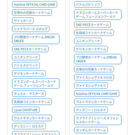
hololive OFFICIAL CARD GAME
バトルスピリッツ
五等分の花嫁カードゲーム
ドラゴンボールスーパーカード
ゲーム フュージョンワールド
ヴァンガード
ONE PIECEカードゲーム
シャドウバース エボルヴ
名探偵コナンカードゲーム
プロ野球カードゲーム DREAM
ORDER
ユニオンアリーナ
ONE PIECEカードゲーム
デジモンカードゲーム
ユニオンアリーナ
プロ野球カードゲーム DREAM
ORDER
バトルスピリッツ
五等分の花嫁カードゲーム
デジモンカードゲーム
ヴァイスシュヴァルツロゼ
ドラゴンボールスーパーカード
ゲーム フュージョンワールド
ヴァイスシュヴァルツ
デュエル・マスターズ
hololive OFFICIAL CARD GAME
名探偵コナンカードゲーム
ウルトラマンカードゲーム
Lycee OVERTURE
ディズニー・ロルカナ
ウルトラマンカードゲーム
ラブライブ！シリーズ オフィシ
ャルカードゲーム
ディズニー・ロルカナ
ガンダムカードゲーム
ラブライブ！シリーズ オフィシ