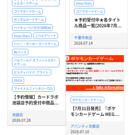
ャルカードゲーム
Xross Stars
ゴジラカードゲーム
ゴジラカードゲーム
★予約受付中★各タイト
ガンダムカードゲーム
ル商品一覧(2026年7月...
ハイキュー!!バボカ!!BREAK
Xross Stars
ニベルアリーナ
千葉中央店
2026.07.14
ハリー・ポッター カードゲーム
Reバース
パルワールド オフィシャルカー
ドゲーム
ビルディバイド -ブライト-
OSICA
ファイナルファンタジーTCG
【予約情報】カードラボ
ポケモンカードゲーム
池袋店予約受付中商品...
【7月31日発売】『ポケ
モンカードゲーム MEG...
池袋店
2026.07.28
アバンティ京都店
2026.07.10