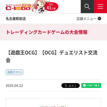
現在
Twitter
41
閉じる
店舗
名古屋駅前店
店舗メニュー
トレーディングカードゲームの
大会情報
【遊戯王OCG】【OCG】デュエリスト交流
会
遊戯王OCG
2026.04.22