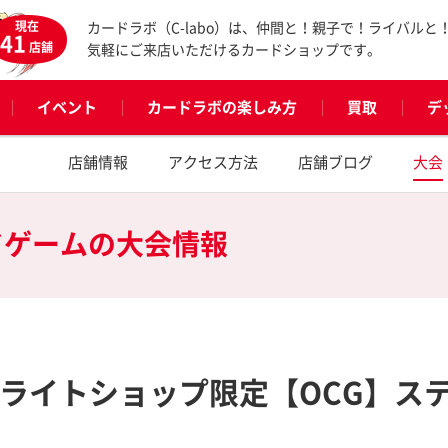
現在
カードラボ（C-labo）は、仲間と！親子で！ライバルと
41
店舗
気軽にご来店いただけるカードショップです。
イベント
カードラボの楽しみ方
買取
デ
店舗情報
アクセス方法
店舗ブログ
大会
ドゲームの
大会情報
テライトショップ限定【OCG】ス