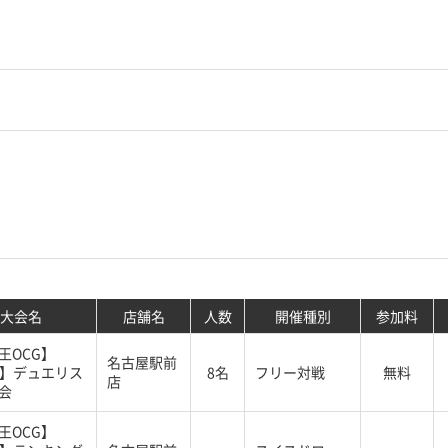
大会名
店舗名
人数
開催種別
参加料
王OCG】
名古屋駅前
G】デュエリス
8名
フリー対戦
無料
店
会
王OCG】