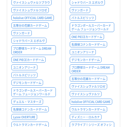
ヴァイスシュヴァルツブラウ
シャドウバース エボルヴ
ヴァイスシュヴァルツロゼ
ヴァンガード
hololive OFFICIAL CARD GAME
バトルスピリッツ
五等分の花嫁カードゲーム
ドラゴンボールスーパーカード
ゲーム フュージョンワールド
ヴァンガード
ONE PIECEカードゲーム
シャドウバース エボルヴ
名探偵コナンカードゲーム
プロ野球カードゲーム DREAM
ORDER
ユニオンアリーナ
ONE PIECEカードゲーム
デジモンカードゲーム
ユニオンアリーナ
プロ野球カードゲーム DREAM
ORDER
バトルスピリッツ
五等分の花嫁カードゲーム
デジモンカードゲーム
ヴァイスシュヴァルツロゼ
ドラゴンボールスーパーカード
ゲーム フュージョンワールド
ヴァイスシュヴァルツ
デュエル・マスターズ
hololive OFFICIAL CARD GAME
名探偵コナンカードゲーム
ウルトラマンカードゲーム
Lycee OVERTURE
ディズニー・ロルカナ
ウルトラマンカードゲーム
ラブライブ！シリーズ オフィシ