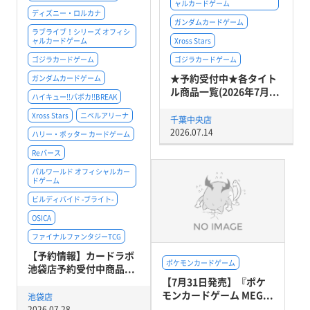
ャルカードゲーム
ディズニー・ロルカナ
ガンダムカードゲーム
ラブライブ！シリーズ オフィシ
ャルカードゲーム
Xross Stars
ゴジラカードゲーム
ゴジラカードゲーム
★予約受付中★各タイト
ガンダムカードゲーム
ル商品一覧(2026年7月...
ハイキュー!!バボカ!!BREAK
Xross Stars
ニベルアリーナ
千葉中央店
2026.07.14
ハリー・ポッター カードゲーム
Reバース
パルワールド オフィシャルカー
ドゲーム
ビルディバイド -ブライト-
OSICA
ファイナルファンタジーTCG
【予約情報】カードラボ
ポケモンカードゲーム
池袋店予約受付中商品...
【7月31日発売】『ポケ
モンカードゲーム MEG...
池袋店
2026.07.28