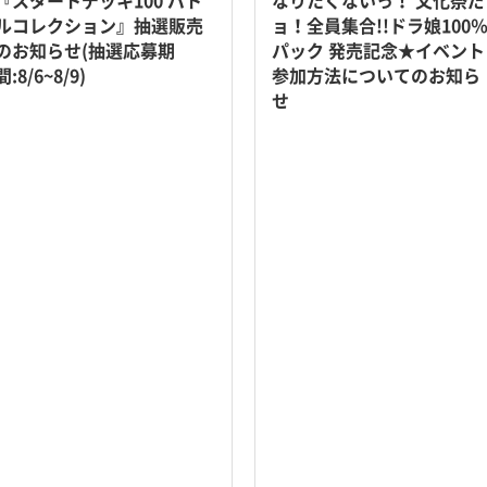
『スタートデッキ100 バト
なりたくないっ！ 文化祭だ
ルコレクション』抽選販売
ョ！全員集合!!ドラ娘100
のお知らせ(抽選応募期
パック 発売記念★イベント
間:8/6~8/9)
参加方法についてのお知ら
せ