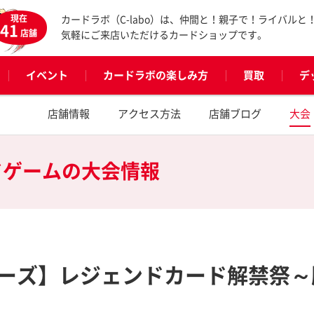
現在
カードラボ（C-labo）は、仲間と！親子で！ライバルと
41
店舗
気軽にご来店いただけるカードショップです。
イベント
カードラボの楽しみ方
買取
デ
店舗情報
アクセス方法
店舗ブログ
大会
ドゲームの
大会情報
ーズ】レジェンドカード解禁祭～