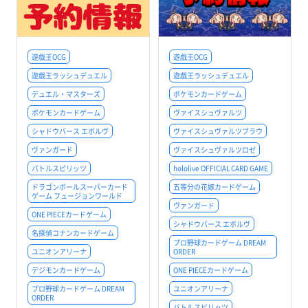
遊戯王OCG
遊戯王OCG
遊戯王ラッシュデュエル
遊戯王ラッシュデュエル
デュエル・マスターズ
ポケモンカードゲーム
ポケモンカードゲーム
ヴァイスシュヴァルツ
シャドウバース エボルヴ
ヴァイスシュヴァルツブラウ
ヴァンガード
ヴァイスシュヴァルツロゼ
バトルスピリッツ
hololive OFFICIAL CARD GAME
ドラゴンボールスーパーカード
五等分の花嫁カードゲーム
ゲーム フュージョンワールド
ヴァンガード
ONE PIECEカードゲーム
シャドウバース エボルヴ
名探偵コナンカードゲーム
プロ野球カードゲーム DREAM
ユニオンアリーナ
ORDER
デジモンカードゲーム
ONE PIECEカードゲーム
プロ野球カードゲーム DREAM
ユニオンアリーナ
ORDER
バトルスピリッツ