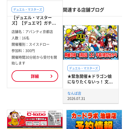
関連する店舗ブログ
デュエル・マスターズ
【デュエル・マスター
ズ】【デュエマ】ガチ...
店舗名：
アバンティ京都店
人数：
16名
開催種別：
スイスドロー
参加料：
300円
開催時間30分前から受付を開
始します
デュエル・マスターズ
★緊急開催★ドラゴン娘
詳細
になりたくないっ！ 文...
なんば店
2026.07.31