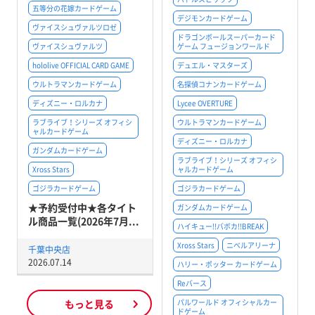
五等分の花嫁カードゲーム
デジモンカードゲーム
ヴァイスシュヴァルツロゼ
ドラゴンボールスーパーカード
ヴァイスシュヴァルツ
ゲーム フュージョンワールド
hololive OFFICIAL CARD GAME
デュエル・マスターズ
ウルトラマンカードゲーム
名探偵コナンカードゲーム
ディズニー・ロルカナ
Lycee OVERTURE
ラブライブ！シリーズ オフィシ
ウルトラマンカードゲーム
ャルカードゲーム
ディズニー・ロルカナ
ガンダムカードゲーム
ラブライブ！シリーズ オフィシ
Xross Stars
ャルカードゲーム
ゴジラカードゲーム
ゴジラカードゲーム
★予約受付中★各タイト
ガンダムカードゲーム
ル商品一覧(2026年7月...
ハイキュー!!バボカ!!BREAK
Xross Stars
ニベルアリーナ
千葉中央店
2026.07.14
ハリー・ポッター カードゲーム
Reバース
もっと見る
パルワールド オフィシャルカー
ドゲーム