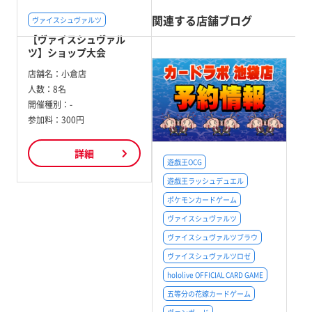
関連する店舗ブログ
ヴァイスシュヴァルツ
【ヴァイスシュヴァル
ツ】ショップ大会
店舗名：
小倉店
人数：
8名
開催種別：
-
参加料：
300円
詳細
遊戯王OCG
遊戯王ラッシュデュエル
ポケモンカードゲーム
ヴァイスシュヴァルツ
ヴァイスシュヴァルツブラウ
ヴァイスシュヴァルツロゼ
hololive OFFICIAL CARD GAME
五等分の花嫁カードゲーム