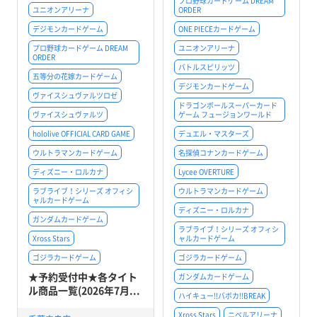
プロ野球カードゲーム DREAM
ユニオンアリーナ
ORDER
デジモンカードゲーム
ONE PIECEカードゲーム
プロ野球カードゲーム DREAM
ユニオンアリーナ
ORDER
バトルスピリッツ
五等分の花嫁カードゲーム
デジモンカードゲーム
ヴァイスシュヴァルツロゼ
ドラゴンボールスーパーカード
ヴァイスシュヴァルツ
ゲーム フュージョンワールド
hololive OFFICIAL CARD GAME
デュエル・マスターズ
ウルトラマンカードゲーム
名探偵コナンカードゲーム
ディズニー・ロルカナ
Lycee OVERTURE
ラブライブ！シリーズ オフィシ
ウルトラマンカードゲーム
ャルカードゲーム
ディズニー・ロルカナ
ガンダムカードゲーム
ラブライブ！シリーズ オフィシ
Xross Stars
ャルカードゲーム
ゴジラカードゲーム
ゴジラカードゲーム
★予約受付中★各タイト
ガンダムカードゲーム
ル商品一覧(2026年7月...
ハイキュー!!バボカ!!BREAK
Xross Stars
ニベルアリーナ