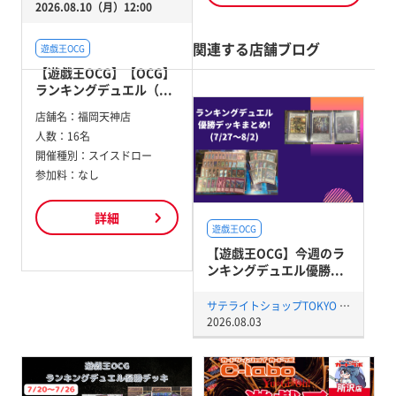
2026.08.10（月）12:00
関連する店舗ブログ
遊戯王OCG
【遊戯王OCG】【OCG】
ランキングデュエル（...
店舗名：
福岡天神店
人数：
16名
開催種別：
スイスドロー
参加料：
なし
詳細
遊戯王OCG
【遊戯王OCG】今週のラ
ンキングデュエル優勝...
サテライトショップTOKYO 秋葉原店
2026.08.03