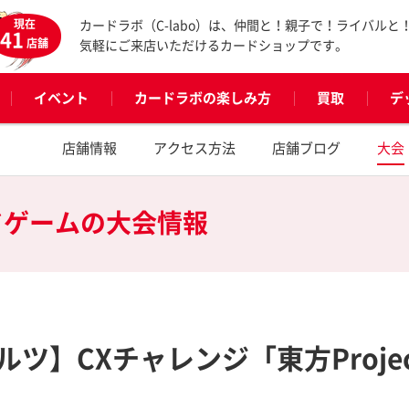
現在
カードラボ（C-labo）は、仲間と！親子で！ライバルと
41
店舗
気軽にご来店いただけるカードショップです。
イベント
カードラボの楽しみ方
買取
デ
店舗情報
アクセス方法
店舗ブログ
大会
ドゲームの
大会情報
CXチャレンジ「東方Project ～
,」