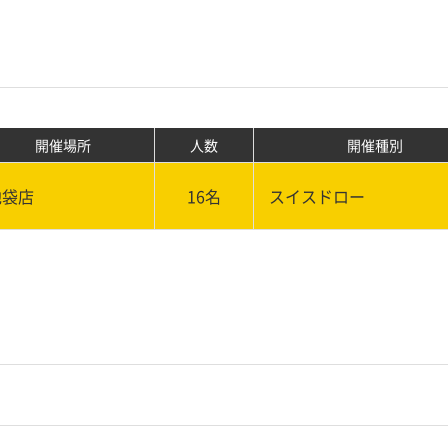
開催場所
人数
開催種別
池袋店
16名
スイスドロー