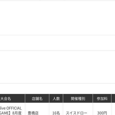
大会名
店舗名
人数
開催種別
参加料
ive OFFICIAL
 GAME】8月度
豊橋店
16名
スイスドロー
300円