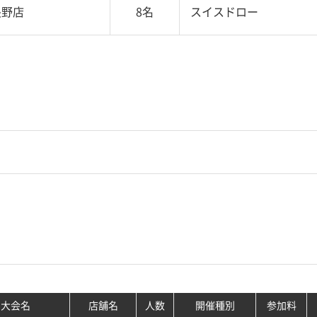
長野店
8名
スイスドロー
大会名
店舗名
人数
開催種別
参加料