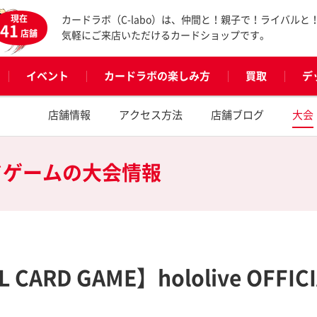
現在
カードラボ（C-labo）は、仲間と！親子で！ライバルと
41
店舗
気軽にご来店いただけるカードショップです。
イベント
カードラボの楽しみ方
買取
デ
店舗情報
アクセス方法
店舗ブログ
大会
ドゲームの
大会情報
AL CARD GAME】hololive OFFIC