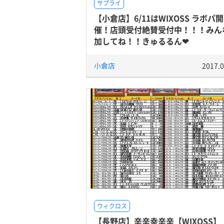
サプライ
【小倉店】6/11はWIXOSS ラボパ開
催！店頭受付絶賛受付中！！！みん
加してね！！きゅるるん❤
小倉店
2017.0
ウィクロス
【長野店】辛辛幸辛辛【WIXOSS】