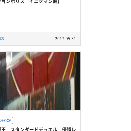
ジョンポリス イニグマン軸】
店
2017.05.31
王OCG
戯王 スタンダードデュエル 優勝レ