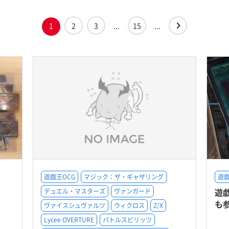
1
2
3
...
15
...
遊戯王OCG
マジック：ザ・ギャザリング
遊戯
遊
デュエル・マスターズ
ヴァンガード
も
ヴァイスシュヴァルツ
ウィクロス
Z/X
Lycee OVERTURE
バトルスピリッツ