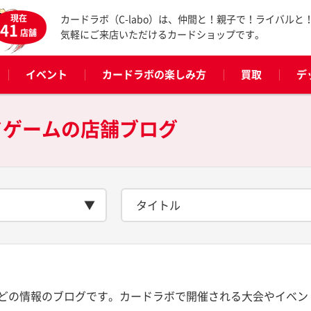
現在
カードラボ（C-labo）は、仲間と！親子で！ライバルと
41
店舗
気軽にご来店いただけるカードショップです。
イベント
カードラボの楽しみ方
買取
デ
ドゲームの
店舗ブログ
タイトル
どの情報のブログです。カードラボで開催される大会やイベン