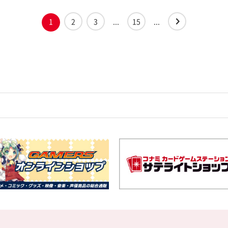
1
2
3
...
15
...