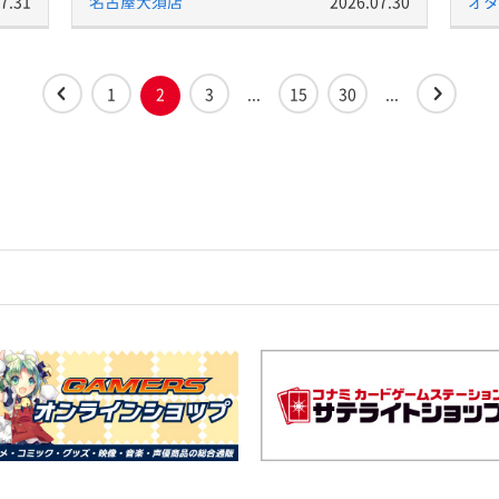
7.31
名古屋大須店
2026.07.30
オタ
1
2
3
...
15
30
...