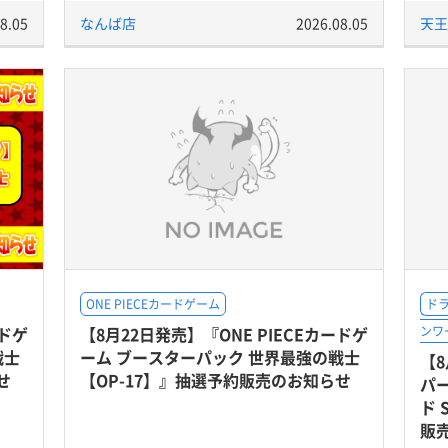
8.05
なんば店
2026.08.05
天王
ONE PIECEカードゲーム
ド
ードゲ
【8月22日発売】『ONE PIECEカードゲ
ンワ
戦士
ーム ブースターパック 世界最強の戦士
【
せ
【OP-17】』抽選予約販売のお知らせ
パ
ド 
販