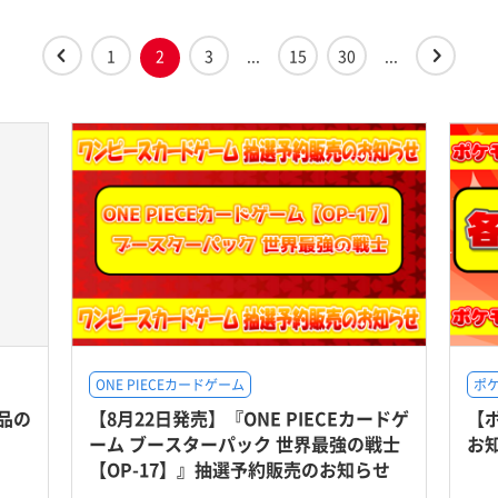
1
2
3
...
15
30
...
ONE PIECEカードゲーム
ポ
品の
【8月22日発売】『ONE PIECEカードゲ
【
ーム ブースターパック 世界最強の戦士
お
【OP-17】』抽選予約販売のお知らせ