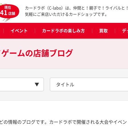
現在
カードラボ（C-labo）は、仲間と！親子で！ライバルと
41
店舗
気軽にご来店いただけるカードショップです。
イベント
カードラボの楽しみ方
買取
デ
ドゲームの
店舗ブログ
タイトル
どの情報のブログです。カードラボで開催される大会やイベン