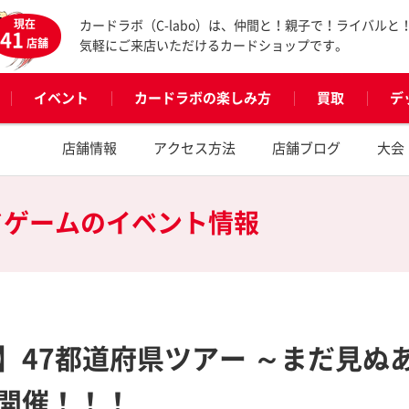
現在
カードラボ（C-labo）は、仲間と！親子で！ライバルと
41
店舗
気軽にご来店いただけるカードショップです。
イベント
カードラボの楽しみ方
買取
デ
店舗情報
アクセス方法
店舗ブログ
大会
ドゲームの
イベント情報
47都道府県ツアー ～まだ見ぬあの
開催！！！