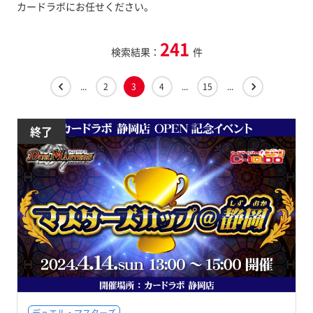
カードラボにお任せください。
241
検索結果：
件
...
2
3
4
...
15
...
終了
デュエル・マスターズ