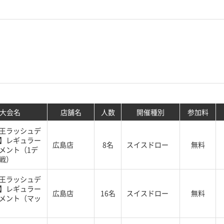
大会名
店舗名
人数
開催種別
参加料
王ラッシュデ
】レギュラー
広島店
8名
スイスドロー
無料
メント（1デ
戦）
王ラッシュデ
】レギュラー
広島店
16名
スイスドロー
無料
メント（マッ