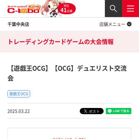
現在
Twitter
41
閉じる
店舗
千葉中央店
店舗メニュー
トレーディングカードゲームの
大会情報
【遊戯王OCG】【OCG】デュエリスト交流
会
遊戯王OCG
2025.03.22