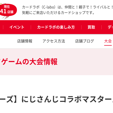
現在
カードラボ（C-labo）は、仲間と！親子で！ライバルと
41
店舗
気軽にご来店いただけるカードショップです。
イベント
カードラボの楽しみ方
買取
デ
店舗情報
アクセス方法
店舗ブログ
大会
ドゲームの
大会情報
ーズ】にじさんじコラボマスター