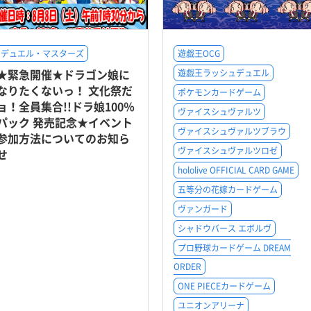
デュエル・マスターズ
遊戯王OCG
★緊急開催★ドラゴン娘に
遊戯王ラッシュデュエル
なりたくないっ！ 文化祭だ
ポケモンカードゲーム
ョ！全員集合!!ドラ娘100％
ヴァイスシュヴァルツ
パック 発売記念★イベント
ヴァイスシュヴァルツブラウ
参加方法についてのお知ら
ヴァイスシュヴァルツロゼ
せ
hololive OFFICIAL CARD GAME
五等分の花嫁カードゲーム
ヴァンガード
シャドウバース エボルヴ
プロ野球カードゲーム DREAM
ORDER
ONE PIECEカードゲーム
ユニオンアリーナ