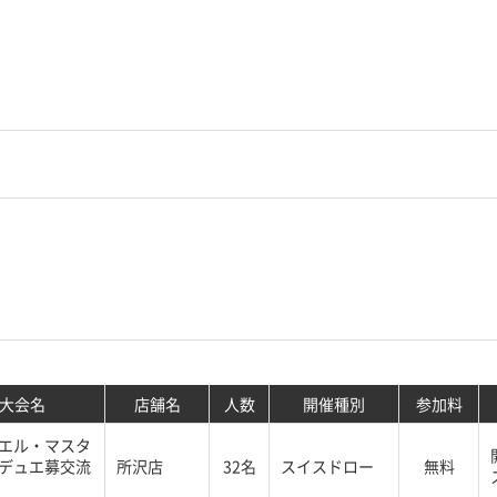
大会名
店舗名
人数
開催種別
参加料
エル・マスタ
デュエ募交流
所沢店
32名
スイスドロー
無料