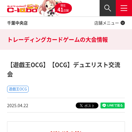
現在
Twitter
41
閉じる
店舗
千葉中央店
店舗メニュー
トレーディングカードゲームの
大会情報
【遊戯王OCG】【OCG】デュエリスト交流
会
遊戯王OCG
2025.04.22