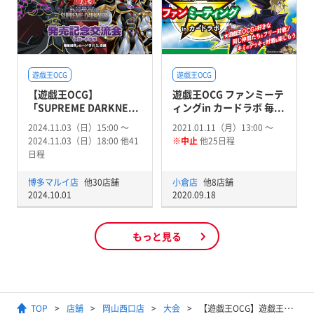
遊戯王OCG
遊戯王OCG
【遊戯王OCG】
遊戯王OCG ファンミーテ
「SUPREME DARKNE...
ィングin カードラボ 毎...
2024.11.03（日）15:00 〜
2021.01.11（月）13:00 〜
2024.11.03（日）18:00 他41
※中止
他25日程
日程
博多マルイ店
他30店舗
小倉店
他8店舗
2024.10.01
2020.09.18
もっと見る
TOP
店舗
岡山西口店
大会
【遊戯王OCG】遊戯王の日