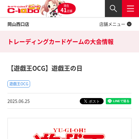
現在
Twitter
41
閉じる
店舗
岡山西口店
店舗メニュー
トレーディングカードゲームの
大会情報
【遊戯王OCG】遊戯王の日
遊戯王OCG
2025.06.25