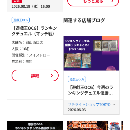
もっと見る
公認
2026.08.19（水）16:00
関連する店舗ブログ
遊戯王OCG
【遊戯王OCG】ランキン
グデュエル（マッチ戦）
店舗名：
岡山西口店
人数：
16名
開催種別：
スイスドロー
参加料：
無料
詳細
遊戯王OCG
【遊戯王OCG】今週のラ
ンキングデュエル優勝...
サテライトショップTOKYO 秋葉原店
2026.08.03