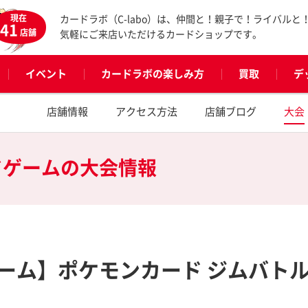
現在
カードラボ（C-labo）は、仲間と！親子で！ライバルと
41
店舗
気軽にご来店いただけるカードショップです。
イベント
カードラボの楽しみ方
買取
デ
店舗情報
アクセス方法
店舗ブログ
大会
ドゲームの
大会情報
ーム】ポケモンカード ジムバト