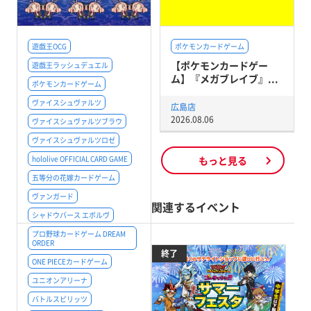
遊戯王OCG
ポケモンカードゲーム
【ポケモンカードゲー
遊戯王ラッシュデュエル
ム】『メガブレイブ』...
ポケモンカードゲーム
ヴァイスシュヴァルツ
広島店
2026.08.06
ヴァイスシュヴァルツブラウ
ヴァイスシュヴァルツロゼ
hololive OFFICIAL CARD GAME
もっと見る
五等分の花嫁カードゲーム
ヴァンガード
関連するイベント
シャドウバース エボルヴ
プロ野球カードゲーム DREAM
ORDER
終了
ONE PIECEカードゲーム
ユニオンアリーナ
バトルスピリッツ