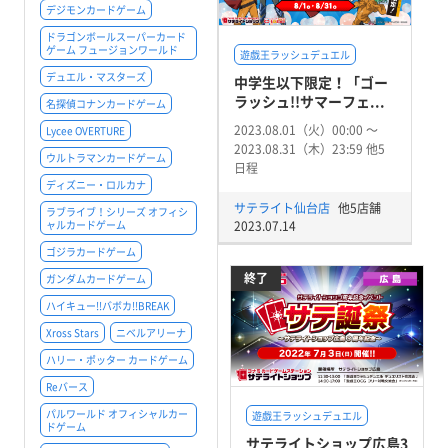
デジモンカードゲーム
ドラゴンボールスーパーカード
ゲーム フュージョンワールド
遊戯王ラッシュデュエル
デュエル・マスターズ
中学生以下限定！「ゴー
ラッシュ!!サマーフェ...
名探偵コナンカードゲーム
2023.08.01（火）00:00 〜
Lycee OVERTURE
2023.08.31（木）23:59 他5
ウルトラマンカードゲーム
日程
ディズニー・ロルカナ
サテライト仙台店
他5店舗
ラブライブ！シリーズ オフィシ
ャルカードゲーム
2023.07.14
ゴジラカードゲーム
終了
ガンダムカードゲーム
ハイキュー!!バボカ!!BREAK
Xross Stars
ニベルアリーナ
ハリー・ポッター カードゲーム
Reバース
パルワールド オフィシャルカー
遊戯王ラッシュデュエル
ドゲーム
サテライトショップ広島3