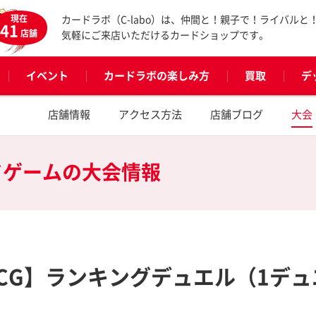
現在
カードラボ（C-labo）は、仲間と！親子で！ライバルと
41
店舗
気軽にご来店いただけるカードショップです。
イベント
カードラボの楽しみ方
買取
デ
店舗情報
アクセス方法
店舗ブログ
大会
ドゲームの
大会情報
OCG】ランキングデュエル（1デ