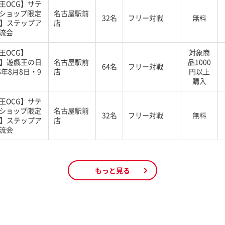
王OCG】サテ
ショップ限定
名古屋駅前
32名
フリー対戦
無料
G】ステップア
店
流会
王OCG】
対象商
G】遊戯王の日
名古屋駅前
品1000
64名
フリー対戦
6年8月8日・9
店
円以上
購入
王OCG】サテ
ショップ限定
名古屋駅前
32名
フリー対戦
無料
G】ステップア
店
流会
もっと見る