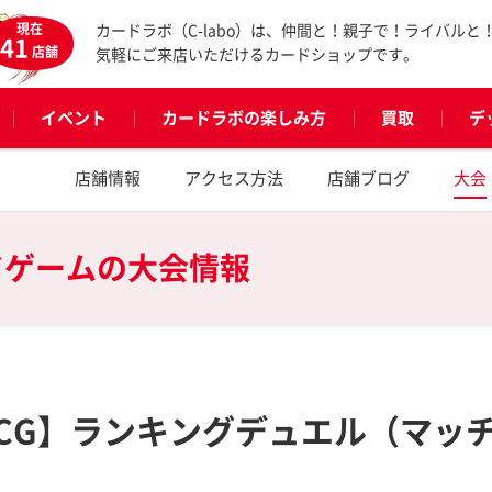
現在
カードラボ（C-labo）は、仲間と！親子で！ライバルと
41
店舗
気軽にご来店いただけるカードショップです。
イベント
カードラボの楽しみ方
買取
デ
店舗情報
アクセス方法
店舗ブログ
大会
ドゲームの
大会情報
OCG】ランキングデュエル（マッ