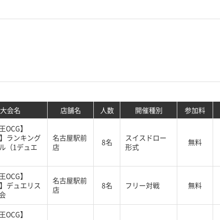
大会名
店舗名
人数
開催種別
参加料
王OCG】
G】ランキング
名古屋駅前
スイスドロー
8名
無料
ル（1デュエ
店
形式
王OCG】
名古屋駅前
G】デュエリス
8名
フリー対戦
無料
店
会
王OCG】