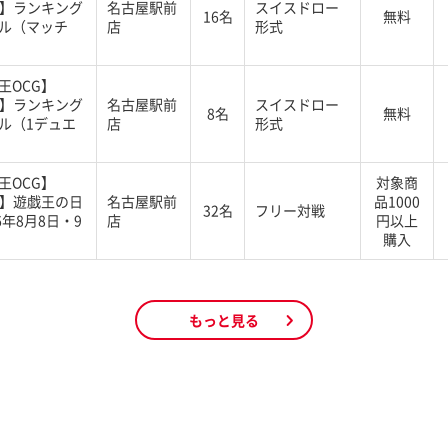
G】ランキング
名古屋駅前
スイスドロー
16名
無料
ル（マッチ
店
形式
王OCG】
G】ランキング
名古屋駅前
スイスドロー
8名
無料
ル（1デュエ
店
形式
王OCG】
対象商
G】遊戯王の日
名古屋駅前
品1000
32名
フリー対戦
6年8月8日・9
店
円以上
購入
もっと見る